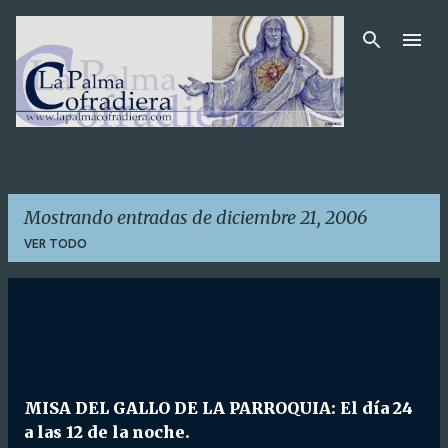
Ir al contenido principal
Mostrando entradas de diciembre 21, 2006
VER TODO
E
n
t
r
MISA DEL GALLO DE LA PARROQUIA: El día 24
a
a las 12 de la noche.