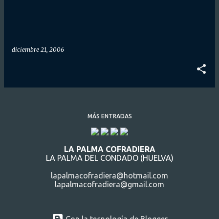
d
a
s
diciembre 21, 2006
MÁS ENTRADAS
LA PALMA COFRADIERA
LA PALMA DEL CONDADO (HUELVA)
lapalmacofradiera@hotmail.com
lapalmacofradiera@gmail.com