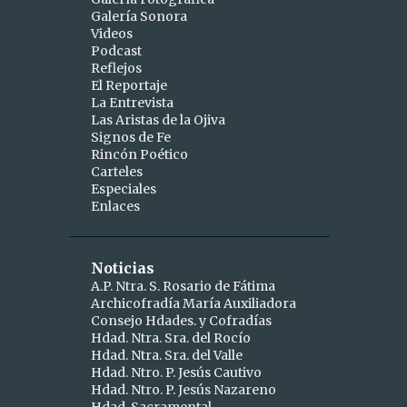
Galería Sonora
2
abril
Videos
Podcast
1
abr 15
Reflejos
1
abr 10
El Reportaje
La Entrevista
9
marzo
Las Aristas de la Ojiva
Signos de Fe
1
mar 25
Rincón Poético
Carteles
1
mar 24
Especiales
Enlaces
2
mar 19
1
mar 16
Noticias
1
mar 11
A.P. Ntra. S. Rosario de Fátima
Archicofradía María Auxiliadora
1
mar 09
Consejo Hdades. y Cofradías
1
Hdad. Ntra. Sra. del Rocío
mar 06
Hdad. Ntra. Sra. del Valle
1
mar 04
Hdad. Ntro. P. Jesús Cautivo
Hdad. Ntro. P. Jesús Nazareno
5
febrero