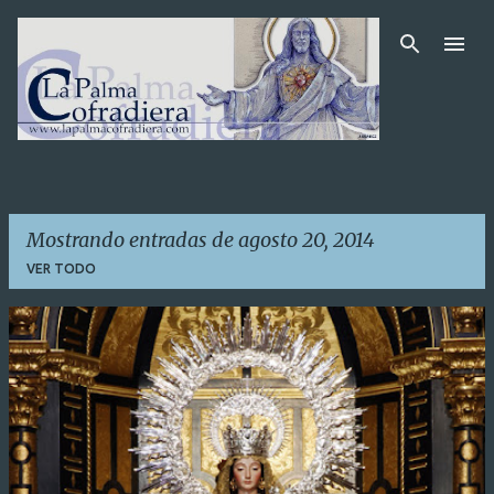
Ir al contenido principal
Mostrando entradas de agosto 20, 2014
VER TODO
E
n
t
r
a