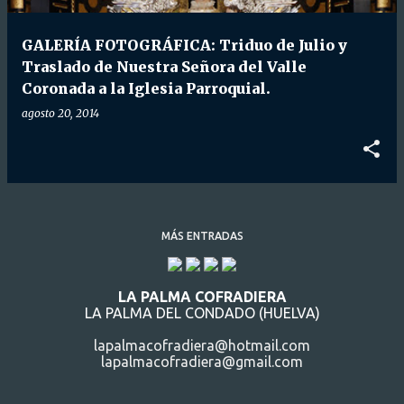
d
a
GALERÍA FOTOGRÁFICA: Triduo de Julio y
s
Traslado de Nuestra Señora del Valle
Coronada a la Iglesia Parroquial.
agosto 20, 2014
MÁS ENTRADAS
LA PALMA COFRADIERA
LA PALMA DEL CONDADO (HUELVA)
lapalmacofradiera@hotmail.com
lapalmacofradiera@gmail.com