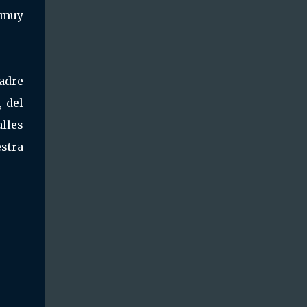
 muy
adre
 del
lles
estra