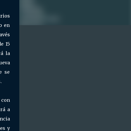
arios
o en
ravés
e 15
á la
nueva
e se
.
 con
rá a
ncia
es y