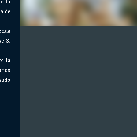
en la
a de
renda
é S.
te la
anos
asado