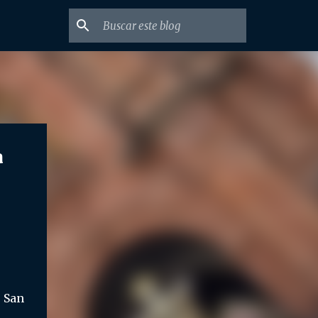
a
e San