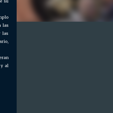
e su
mplo
a las
 las
ario,
eran
y al