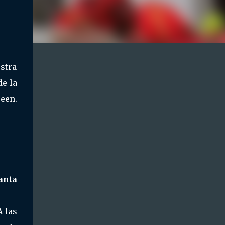
estra
de la
een.
anta
A las