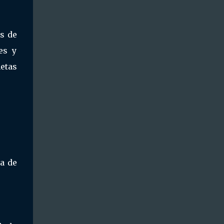
as de
es y
netas
a de