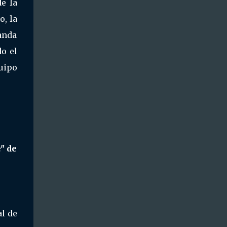
e la
o, la
anda
o el
quipo
" de
al de