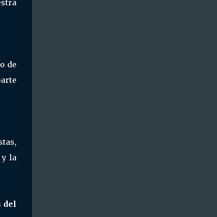
stra
co de
parte
tas,
y la
 del