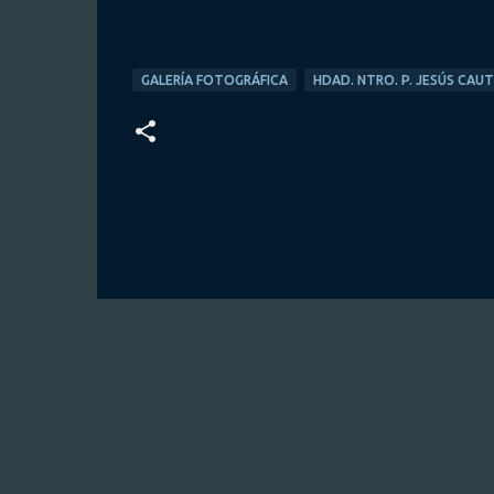
GALERÍA FOTOGRÁFICA
HDAD. NTRO. P. JESÚS CAU