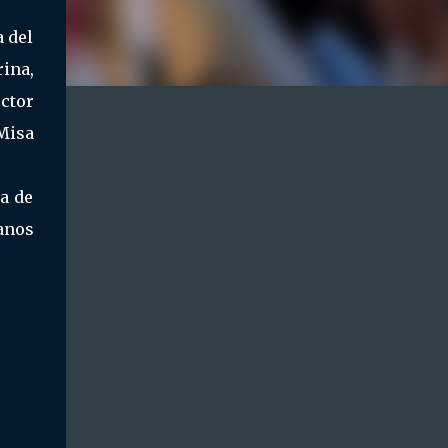
a del
rina,
ector
 Misa
a de
anos