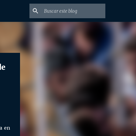
de
a en