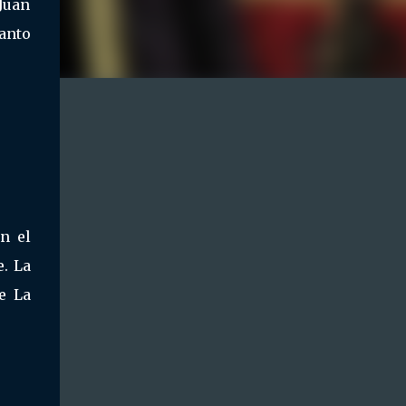
Juan
anto
n el
e. La
e La