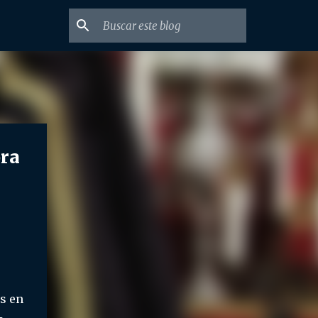
ra
s en