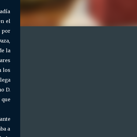
adía
en el
 por
aza,
e la
tares
n los
lega
no D.
a que
 ante
aba a