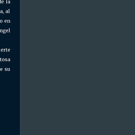
de la
a, al
o en
ángel
uerte
ntosa
de su