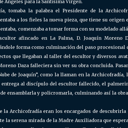
de Ángeles para la Santísima Virgen.
tía, tomaba la palabra el Presidente de la Archicofr
entaba a los fieles la nueva pieza, que tiene su origen 
esentaba, comenzaba a tomar forma con su modelado allá
scultor afincado en La Palma, D. Joaquín Moreno D
dándole forma como culminación del paso procesional d
ctos que llegaban al taller del escultor y diversos ava
Moreno Daza falleciera sin ver su obra concluida. Pasa
ube de Joaquín”, como la llaman en la Archicofradía, l
 entrega al discípulo del escultor fallecido, el palmeri
 de ensamblarla y policromarla, culminando así la obr
de la Archicofradía eran los encargados de descubrirla
ante la serena mirada de la Madre Auxiliadora que esper