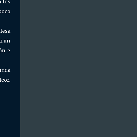
 los
poco
ofesa
on un
ón e
anda
r.