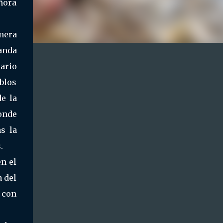
eñora
mera
anda
sario
blos
e la
onde
s la
.
n el
a del
a con