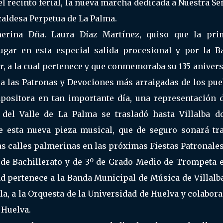
l recinto ferial, la nueva marcha dedicada a Nuestra S
caldesa Perpetua de La Palma.
merina Dña. Laura Díaz Martínez, quiso que la pri
ugar en esta especial salida procesional y por la B
r, a la cual pertenece y que conmemoraba su 135 aniver
 a las Patronas y Devociones más arraigadas de los pue
ositora en tan importante día, una representación d
el Valle de La Palma se trasladó hasta Villalba d
 esta nueva pieza musical, que de seguro sonará tra
as calles palmerinas en las próximas Fiestas Patronales
 de Bachillerato y de 3º de Grado Medio de Trompeta e
ad pertenece a la Banda Municipal de Música de Villalb
lla, a la Orquesta de la Universidad de Huelva y colabor
 Huelva.