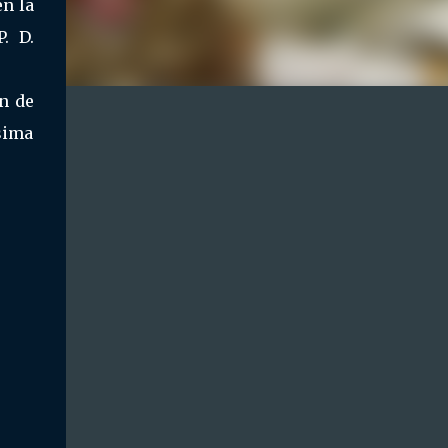
en la
. D.
en de
ísima