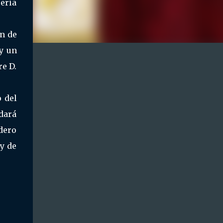
rería
ón de
 y un
re D.
 del
edará
dero
 y de