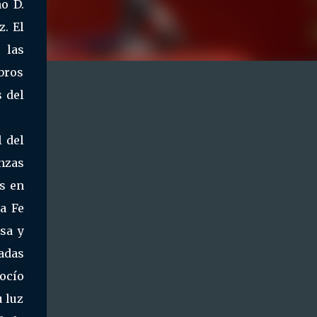
o D.
z. El
 las
bros
 del
l del
nzas
s en
a Fe
osa y
adas
ocío
u luz