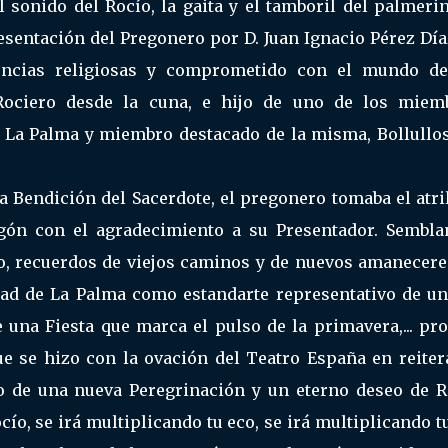
 sonido del Rocío, la gaita y el tamboril del palmerin
esentación del Pregonero por D. Juan Ignacio Pérez Día
encias religiosas y comprometido con el mundo de
Rociero desde la cuna, e hijo de uno de los miem
 La Palma y miembro destacado de la misma, Bollullos
a Bendición del Sacerdote, el pregonero tomaba el atri
gón con el agradecimiento a su Presentador. Sembla
po, recuerdos de viejos caminos y de nuevos amanecere
ad de La Palma como estandarte representativo de un
 una Fiesta que marca el pulso de la primavera,... pr
ue se hizo con la ovación del Teatro España en reiter
io de una nueva Peregrinación y un eterno deseo de R
o, se irá multiplicando tu eco, se irá multiplicando t