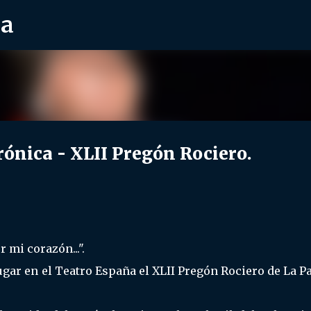
ra
Ir al contenido principal
ónica - XLII Pregón Rociero.
 mi corazón...".
ugar en el Teatro España el XLII Pregón Rociero de La 