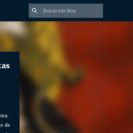
tas
osa.
es de