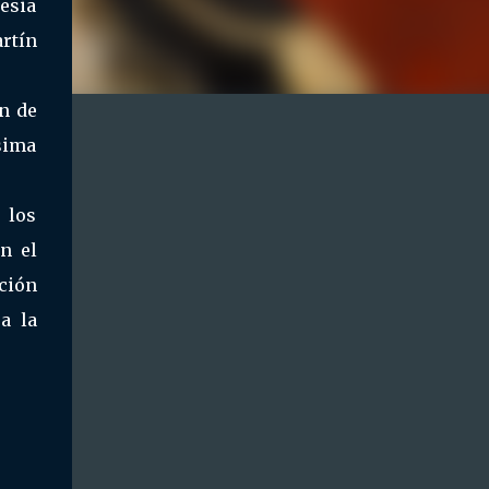
lesia
artín
en de
ísima
 los
n el
ción
a la