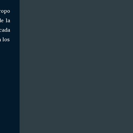
ropo
e la
cada
 los