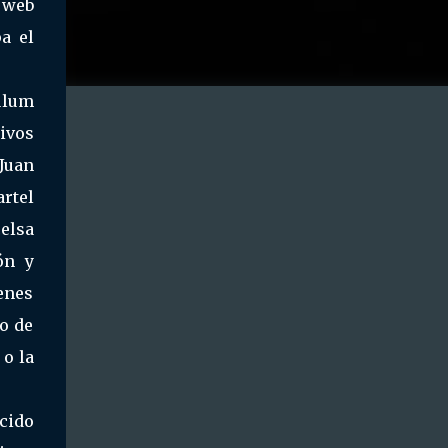
 web
a el
ulum
tivos
Juan
rtel
celsa
ón y
enes
o de
 o la
ecido