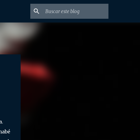
a.
rnabé