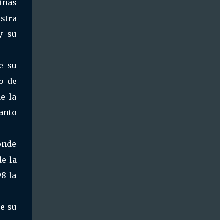
rinas
estra
y su
e su
o de
e la
anto
onde
de la
98 la
de su