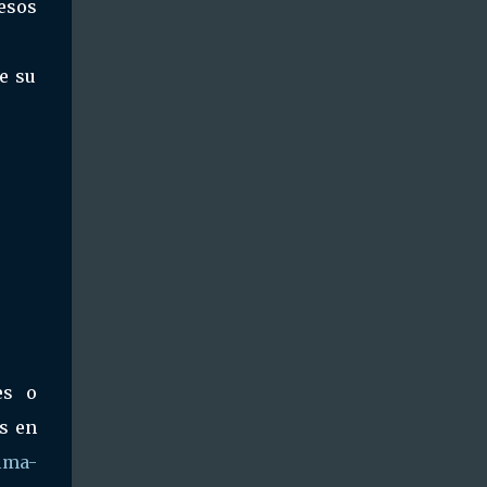
esos
e su
es o
s en
lma-