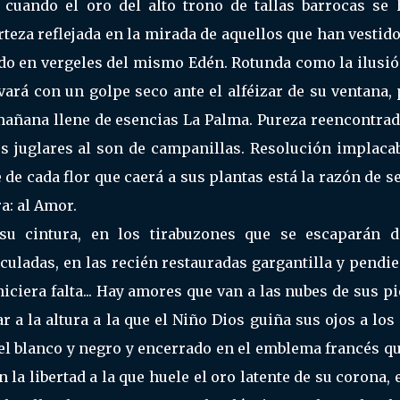
 cuando el oro del alto trono de tallas barrocas se 
teza reflejada en la mirada de aquellos que han vestid
tido en vergeles del mismo Edén. Rotunda como la ilusi
vará con un golpe seco ante el alféizar de su ventana,
 mañana llene de esencias La Palma. Pureza reencontra
us juglares al son de campanillas. Resolución implacab
 de cada flor que caerá a sus plantas está la razón de s
a: al Amor.
u cintura, en los tirabuzones que se escaparán d
culadas, en las recién restauradas gargantilla y pendi
iciera falta... Hay amores que van a las nubes de sus pi
 a la altura a la que el Niño Dios guiña sus ojos a lo
el blanco y negro y encerrado en el emblema francés qu
la libertad a la que huele el oro latente de su corona, 