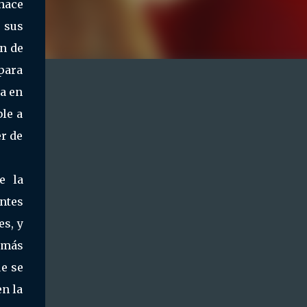
hace
o sus
ón de
 para
da en
le a
er de
e la
entes
es, y
s más
e se
en la