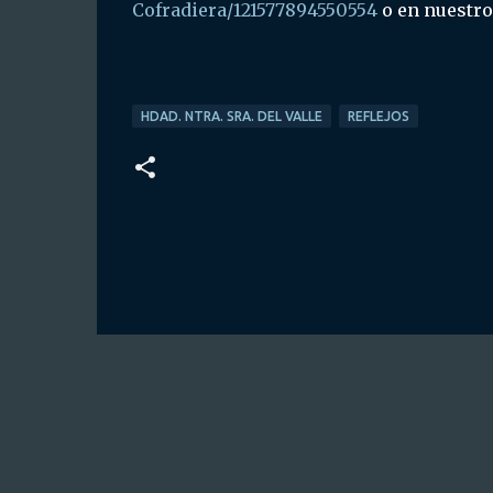
Cofradiera/121577894550554
o en nuestro
HDAD. NTRA. SRA. DEL VALLE
REFLEJOS