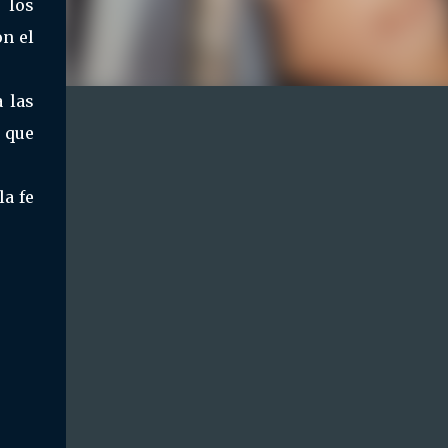
 los
n el
 las
 que
a fe