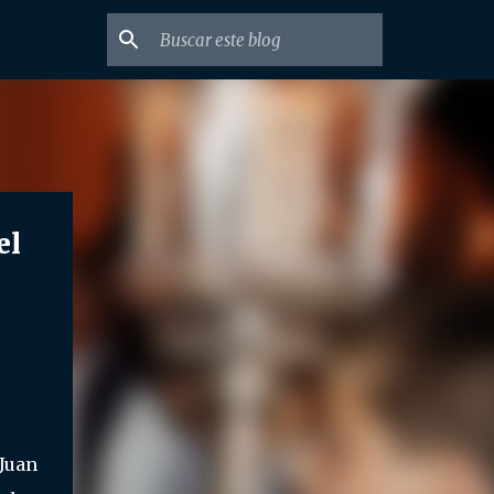
el
Juan