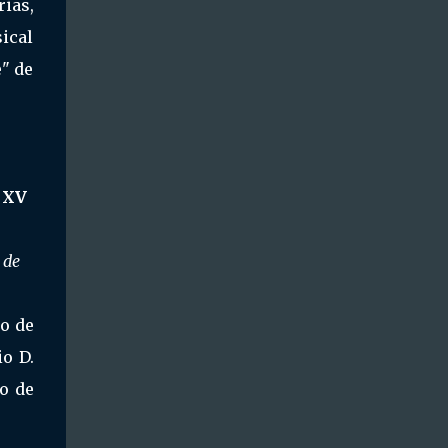
ias,
sical
e" de
XXV
 de
jo de
o D.
to de