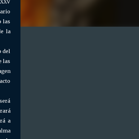
LXXV
ario
 las
e la
o del
e las
magen
xacto
será
brará
rá a
Palma