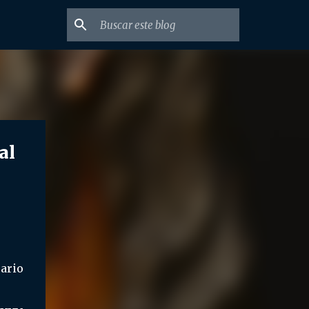
al
ario