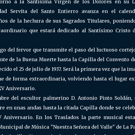
torno a la Santísima Virgen de los Dolores en su 
ad Servita del Santo Entierro avanza en el calend
s de la hechura de sus Sagrados Titulares, poniendo
aordinario que estará dedicado al Santísimo Cristo d
go del fervor que transmite el paso del luctuoso cortej
ente de la Buena Muerte hasta la Capilla del Convento d
do el 25 de julio de 1937. Será la primera vez que la i
e de forma extraordinaria, volviendo hasta el lugar e
XV Aniversario.
mbre del escultor palmerino D. Antonio Pinto Soldán, 
e en unas andas hasta la citada Capilla donde se cele
 Aniversario. En los Traslados la parte musical esta
 Municipal de Música "Nuestra Señora del Valle" de La 