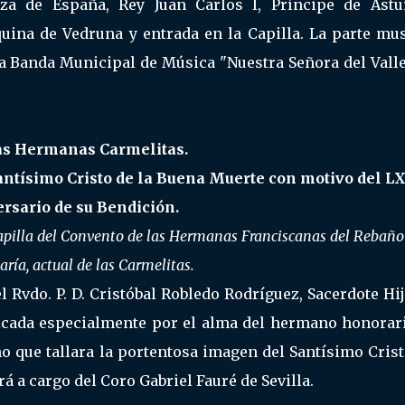
aza de España, Rey Juan Carlos I, Príncipe de Astur
quina de Vedruna y entrada en la Capilla. La parte mu
 la Banda Municipal de Música "Nuestra Señora del Vall
las Hermanas Carmelitas.
antísimo Cristo de la Buena Muerte con motivo del L
rsario de su Bendición.
 Capilla del Convento de las Hermanas Franciscanas del Rebaño
ría, actual de las Carmelitas.
 Rvdo. P. D. Cristóbal Robledo Rodríguez, Sacerdote Hi
icada especialmente por el alma del hermano honorari
o que tallara la portentosa imagen del Santísimo Cris
á a cargo del Coro Gabriel Fauré de Sevilla.