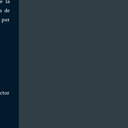
e la
a de
 por
ector