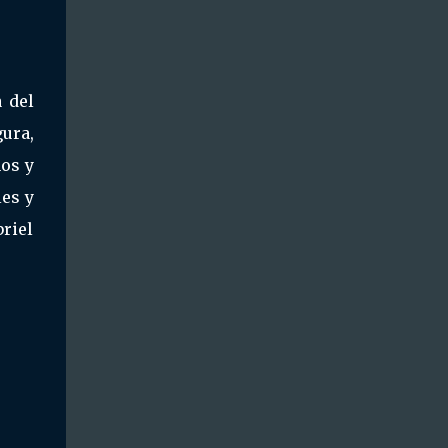
a del
ura,
nos y
es y
riel