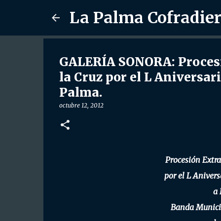
La Palma Cofradie
GALERÍA SONORA: Procesi
la Cruz por el L Aniversar
Palma.
octubre 12, 2012
Procesión Extra
por el L Aniver
a 
Banda Municip