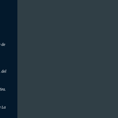
e de
 del
Sra.
e La