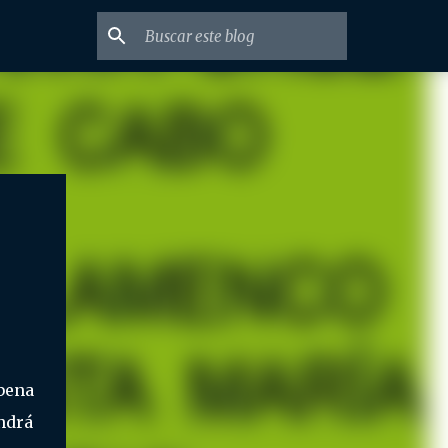
bena
endrá