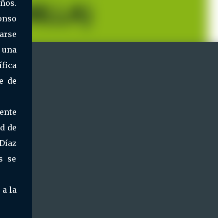
ños.
fonso
arse
 una
ífica
e de
lente
ad de
Díaz
s se
 a la