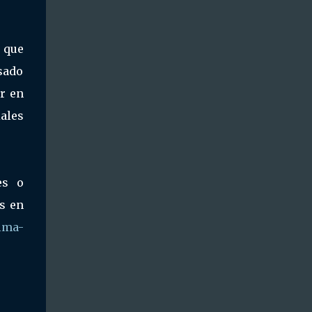
 que
sado
r en
ales
es o
s en
lma-