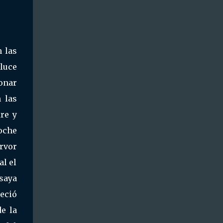
 las
 luce
ionar
 las
re y
oche
ervor
al el
 saya
neció
e la