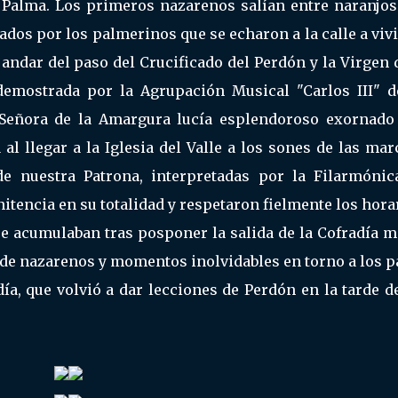
La Palma. Los primeros nazarenos salían entre naranjos
dos por los palmerinos que se echaron a la calle a viv
andar del paso del Crucificado del Perdón y la Virgen 
demostrada por la Agrupación Musical "Carlos III" d
a Señora de la Amargura lucía esplendoroso exornado
l llegar a la Iglesia del Valle a los sones de las ma
e nuestra Patrona, interpretadas por la Filarmónic
itencia en su totalidad y respetaron fielmente los hora
e acumulaban tras posponer la salida de la Cofradía m
s de nazarenos y momentos inolvidables en torno a los 
ía, que volvió a dar lecciones de Perdón en la tarde d