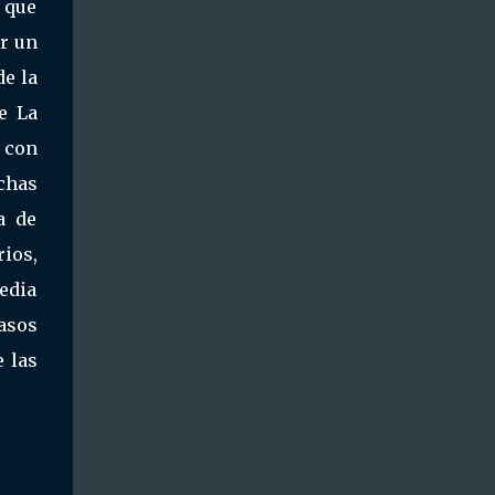
 que
ir un
de la
e La
 con
rchas
a de
rios,
edia
pasos
e las