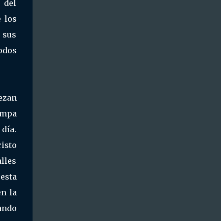
 del
e los
 sus
todos
ezan
ampa
 día.
risto
lles
esta
en la
ando