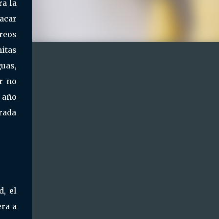
ra la
sacar
breos
nitas
uas,
r no
 año
rada
, el
era a