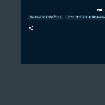
Foto
GALERÍA FOTOGRÁFICA
HDAD. NTRO. P. JESÚS NAZ