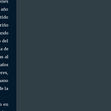
iones
n año
tido
ariño
ando
 del
ía de
as al
afos
ores,
mano
e la
so en