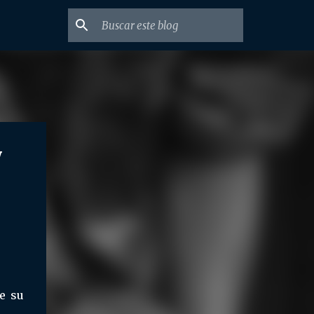
y
e su