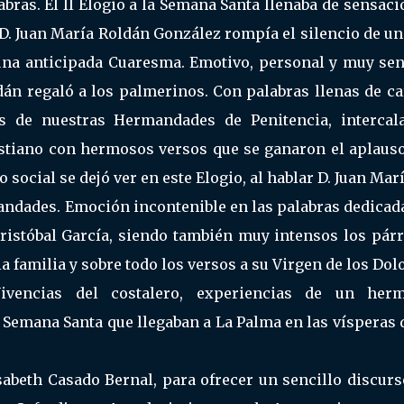
labras. El II Elogio a la Semana Santa llenaba de sensac
e D. Juan María Roldán González rompía el silencio de u
una anticipada Cuaresma. Emotivo, personal y muy sen
ldán regaló a los palmerinos. Con palabras llenas de c
s de nuestras Hermandades de Penitencia, intercal
stiano con hermosos versos que se ganaron el aplauso
social se dejó ver en este Elogio, al hablar D. Juan Mar
mandades. Emoción incontenible en las palabras dedicad
Cristóbal García, siendo también muy intensos los párr
a familia y sobre todo los versos a su Virgen de los Dol
ivencias del costalero, experiencias de un her
Semana Santa que llegaban a La Palma en las vísperas d
isabeth Casado Bernal, para ofrecer un sencillo discur