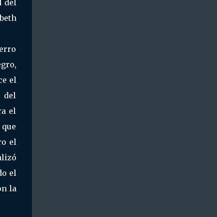
d del
abeth
erro
egro,
ce el
 del
a el
 que
ro el
alizó
do el
on la