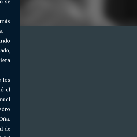
to se
 más
s.
mando
ado,
iera
e los
ió el
anuel
Pedro
 Dña.
al de