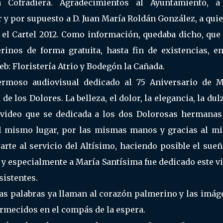
Cofradiera. Agradecimientos al Ayuntamiento, a
r y por supuesto a D. Juan María Roldán González, a qui
el Cartel 2012. Como información, quedaba dicho, que 
rinos de forma gratuita, hasta fin de existencias, en
b: Floristería Atrio y Bodegón la Cañada.
ermoso audiovisual dedicado al 75 Aniversario de M
e los Dolores. La belleza, el dolor, la elegancia, la dul
ste video que se dedicada a los dos Dolorosas hermanas
el mismo lugar, por las mismas manos y gracias al m
arte al servicio del Altísimo, haciendo posible el sue
él y especialmente a María Santísima fue dedicado este v
sistentes.
las palabras ya llaman al corazón palmerino y las imá
rmecidos en el compás de la espera.