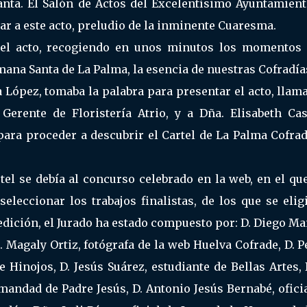
Santa. El Salón de Actos del Excelentísimo Ayuntamien
tar a este acto, preludio de la inminente Cuaresma.
 el acto, recogiendo en unos minutos los momentos
emana Santa de La Palma, la esencia de nuestras Cofradía
a López, tomaba la palabra para presentar el acto, lla
Gerente de Floristería Atrio, y a Dña. Elisabeth Cas
para proceder a descubrir el Cartel de La Palma Cofrad
tel se debía al concurso celebrado en la web, en el qu
eleccionar los trabajos finalistas, de los que se elig
edición, el Jurado ha estado compuesto por: D. Diego M
. Magaly Ortiz, fotógrafa de la web Huelva Cofrade, D. 
de Hinojos, D. Jesús Suárez, estudiante de Bellas Artes,
mandad de Padre Jesús, D. Antonio Jesús Bernabé, ofici