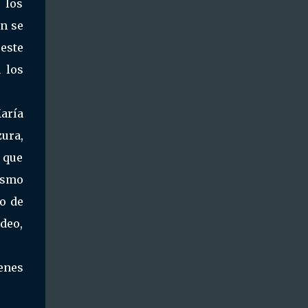
 los
en se
este
 los
aría
zura,
 que
ismo
ño de
ideo,
genes