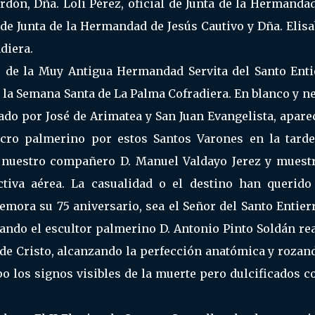
rdón, Dña. Loli Pérez, oficial de Junta de la Hermanda
l de Junta de la Hermandad de Jesús Cautivo y Dña. Elis
diera.
e de la Muy Antigua Hermandad Servita del Santo Enti
a la Semana Santa de La Palma Cofradiera. En blanco y n
tado por José de Arimatea y San Juan Evangelista, apare
lcro palmerino por estos Santos Varones en la tarde
e nuestro compañero D. Manuel Valdayo Jerez y muestr
tiva aérea. La casualidad o el destino han querido
mora su 75 aniversario, sea el Señor del Santo Entier
uando el escultor palmerino D. Antonio Pinto Soldán re
 de Cristo, alcanzando la perfección anatómica y rozan
o los signos visibles de la muerte pero dulcificados c