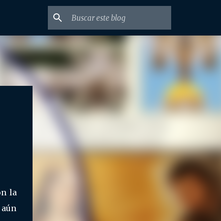
n la
o aún