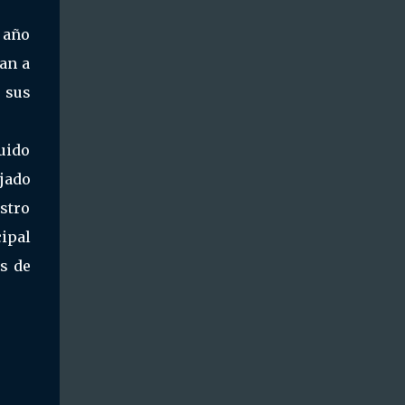
o año
van a
 sus
uido
ejado
stro
ipal
as de