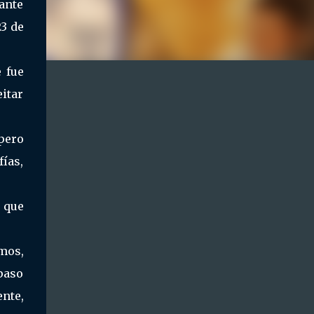
sante
23 de
 fue
eitar
pero
ías,
 que
mos,
paso
nte,