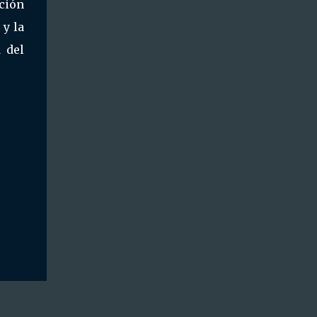
ción
 y la
 del