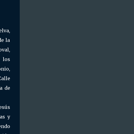
elva,
de la
oval,
 los
onio,
Calle
a de
esús
as y
endo