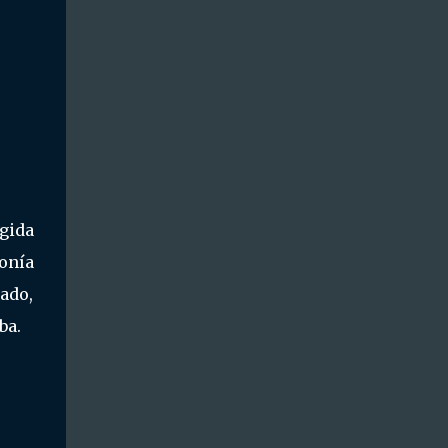
igida
onía
rado,
ba.