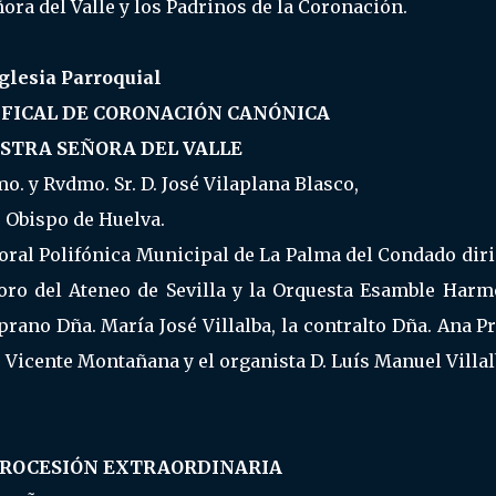
ra del Valle y los Padrinos de la Coronación.
Iglesia Parroquial
FICAL DE CORONACIÓN CANÓNICA
STRA SEÑORA DEL VALLE
o. y Rvdmo. Sr. D. José Vilaplana Blasco,
Obispo de Huelva.
Coral Polifónica Municipal de La Palma del Condado dir
Coro del Ateneo de Sevilla y la Orquesta Esamble Harm
prano Dña. María José Villalba, la contralto Dña. Ana P
. Vicente Montañana y el organista D. Luís Manuel Villal
ROCESIÓN EXTRAORDINARIA