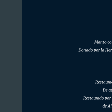
Manto col
Donado por la Her
Restaurac
De a
Restaurado por 
de Al