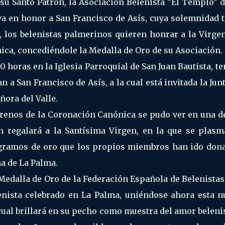
 su Santo Patrón, la Asociación Belenista "El Templo" 
 en honor a San Francisco de Asís, cuya solemnidad t
a, los belenistas palmerinos quieren honrar a la Virge
ca, concediéndole la Medalla de Oro de su Asociación.
30 horas en la Iglesia Parroquial de San Juan Bautista, t
n a San Francisco de Asís, a la cual está invitada la Jun
ora del Valle.
trenos de la Coronación Canónica se pudo ver en una d
ón regalará a la Santísima Virgen, en la que se plasm
s gramos de oro que los propios miembros han ido don
a de La Palma.
a Medalla de Oro de la Federación Española de Belenista
nista celebrado en La Palma, uniéndose ahora esta n
cual brillará en su pecho como muestra del amor beleni