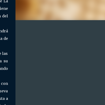
de La
iene
n del
endrá
ta de
e las
a su
ando
s con
ueva
sta a