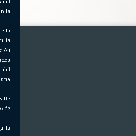
s del
n la
de la
n la
ición
lanos
 del
 una
calle
26 de
a la