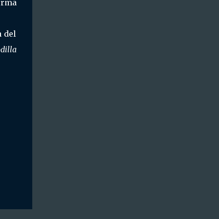
forma
a del
dilla