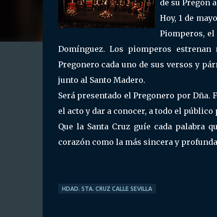
de su Pregón a
Hoy, 1 de mayo
Piomperos, el
Domínguez. Los piomperos estrenan m
Pregonero cada uno de sus versos y pár
junto al Santo Madero.
Será presentado el Pregonero por Dña. F
el acto y dar a conocer, a todo el público
Que la Santa Cruz guíe cada palabra q
corazón como la más sincera y profunda 
HDAD. STA. CRUZ CALLE SEVILLA