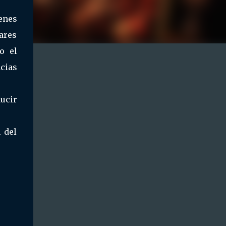
venes
ares
o el
cias
ducir
 del