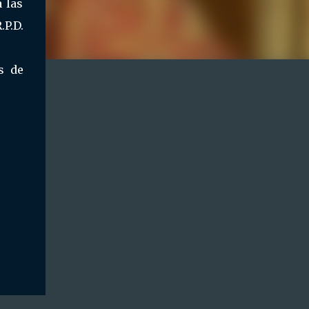
 las
.P.D.
s de