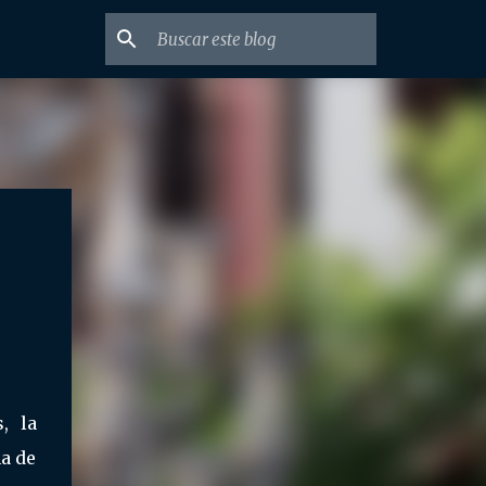
, la
a de