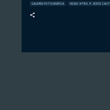
GALERÍA FOTOGRÁFICA
HDAD. NTRO. P. JESÚS CAU