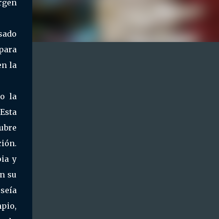
rgen
sado
 para
n la
o la
Esta
tubre
ción.
pia y
en su
seía
pio,