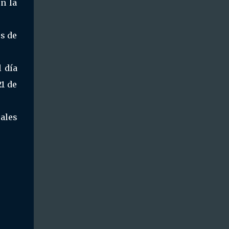
n la
s de
 día
21 de
ales