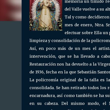
memoria un tímido rec
del Valle vuelve a su al
Tal y como decidieron
mes de enero, Ntra. Sra
efectuar sobre Ella u
limpieza y consolidación de la policromía
Así, en poco más de un mes el artista
intervención, que se ha llevado a cabo
Restauración nos ha devuelto a la Virge
de 1936, fecha en la que Sebastián Santo
La policromía original de la talla es l
consolidada. Se han retirado todos los 
encarnadura, así como también se ha su
en su cabeza. Del mismo modo, el N