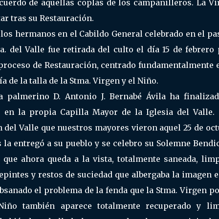
uerdo de aquellas coplas de los campanilleros. La Vi
tar tras su Restauración.
 los hermanos en el Cabildo General celebrado en el pa
. del Valle fue retirada del culto el día 15 de febrero
n proceso de Restauración, centrado fundamentalmente e
 de la talla de la Stma. Virgen y el Niño.
 palmerino D. Antonio J. Bernabé Ávila ha finalizad
 en la propia Capilla Mayor de la Iglesia del Valle. 
n del Valle que nuestros mayores vieron aquel 25 de oc
s la entregó a su pueblo y se celebro su Solemne Bendi
a que ahora queda a la vista, totalmente saneada, lim
repintes y restos de suciedad que albergaba la imagen 
bsanado el problema de la fenda que la Stma. Virgen po
iño también aparece totalmente recuperado y lim