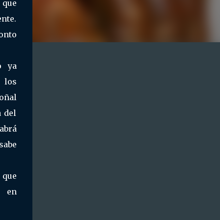
 que
ente.
onto
o ya
 los
oñal
 del
abrá
sabe
 que
e en