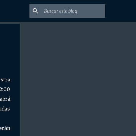
stra
12:00
abrá
adas
erán