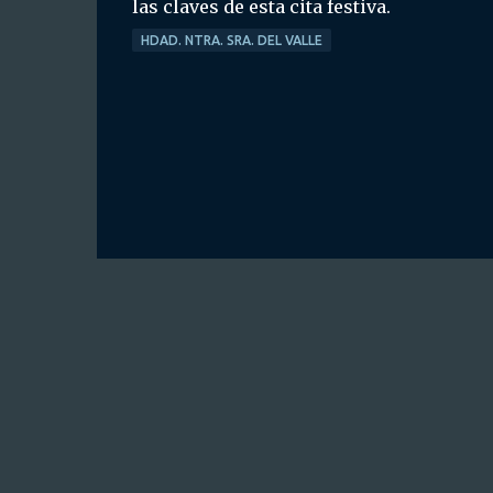
las claves de esta cita festiva.
HDAD. NTRA. SRA. DEL VALLE