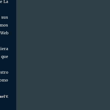
de La
 sus
hemos
a Web
diera
s que
estro
como
el V.