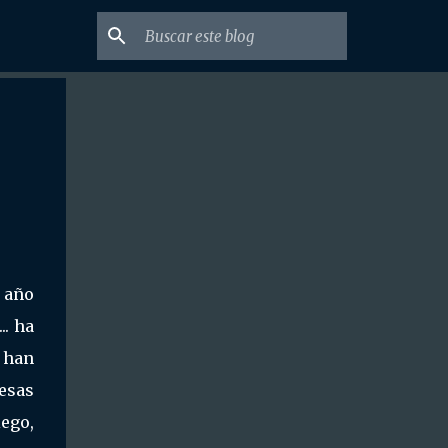
l año
.. ha
e han
 esas
ego,