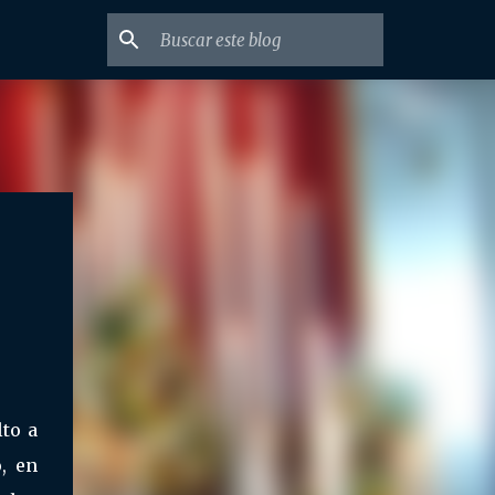
to a
, en