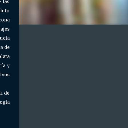
 las
 luto
orona
cajes
lucía
ta de
lata
ría y
ivos
a. de
cogía