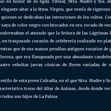
o en honor de su Sgda. Titular, Ntra. Madre y Sra. de
elegante altar a la Stma. Virgen, que vestía de riguroso
 quienes se dedicaban las intenciones de los cultos. C
y saya de color negro con brocados en oro, tocado de en
; conformaban el atuendo que la Señora de las Lágrimas 
, un traspasado corazón de orfebrería realizado en pla
entras que de sus manos pendían antiguos rosarios de p
olorosa, que era flanqueada por una abundante candele
uatro esbeltas jarras cónicas de flores variadas de v
stilo de esta joven Cofradía, en el que Ntra. Madre y Sr
aracterístico trono del Altar de Ánimas, desde donde re
 todos sus hijos de La Palma.