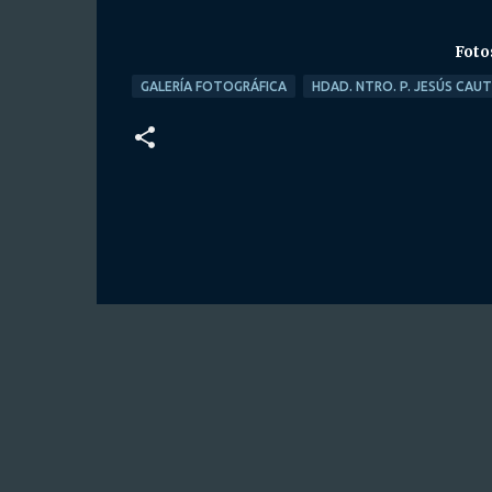
Foto
GALERÍA FOTOGRÁFICA
HDAD. NTRO. P. JESÚS CAU