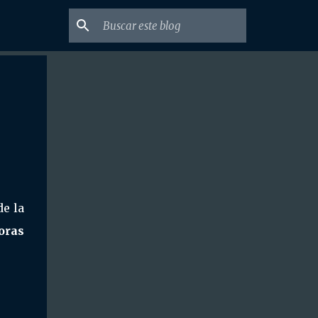
de la
oras