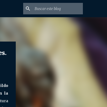
s.
ildo
n la
atura