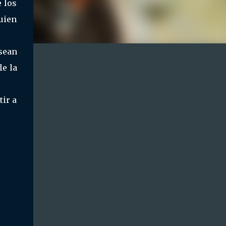
 los
uien
sean
e la
tir a