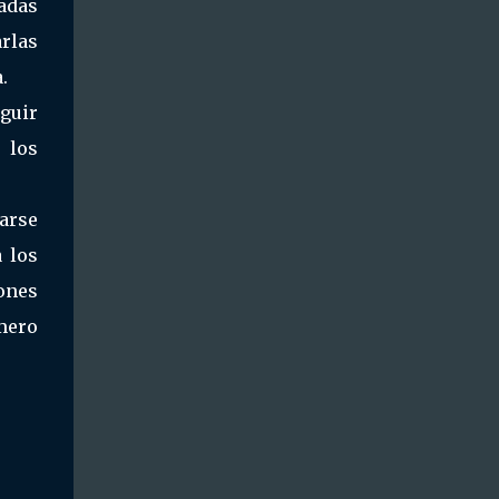
adas
rlas
.
guir
 los
rarse
 los
ones
mero