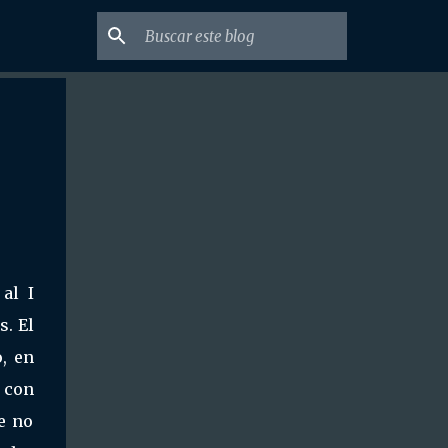
al I
s. El
, en
 con
e no