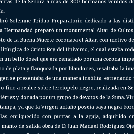
lantas de la Señora a más de 800 hermanos venidos de
a.
lebró Solemne Triduo Preparatorio dedicado a las dist
 la Hermandad preparó un monumental Altar de Cultos
sto de la Buena Muerte coronaba el Altar, con motivo d
 litúrgica de Cristo Rey del Universo, el cual estaba ro
en un bello dosel que era rematado por una corona impe
ono de plata y flanqueada por blandones, resaltaba la i
irgen se presentaba de una manera insólita, estrenando
 fino a realce sobre terciopelo negro, realizada en Se
utiérrez y donada por un grupo de devotos de la Stma. Vi
stampa, ya que la Virgen antaño poseía saya negra bord
las enriquecido con puntas a la aguja, adquirido e
u manto de salida obra de D. Juan Manuel Rodríguez Oje