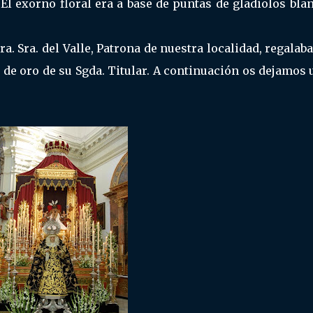
 El exorno floral era a base de puntas de gladiolos bla
. Sra. del Valle, Patrona de nuestra localidad, regalaba
 de oro de su Sgda. Titular. A continuación os dejamos