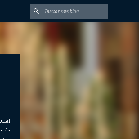
onal
23 de