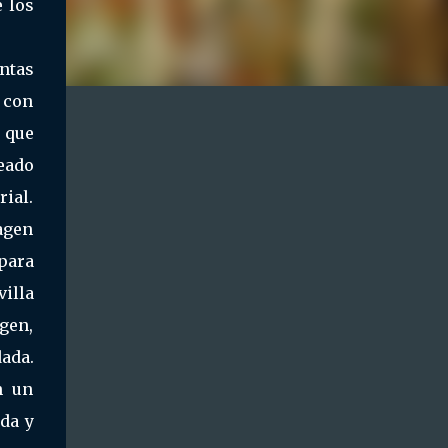
 los
intas
 con
e que
deado
rial.
magen
 para
villa
rgen,
ada.
n un
da y