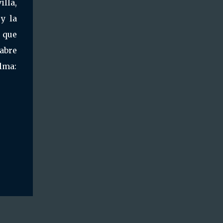
lla,
y la
z que
 abre
lma: