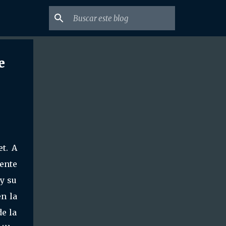
e
t. A
ente
y su
n la
e la