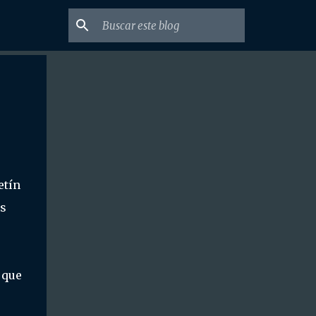
etín
as
 que