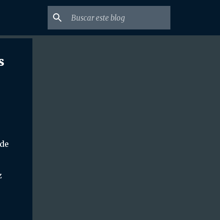
s
 de
z