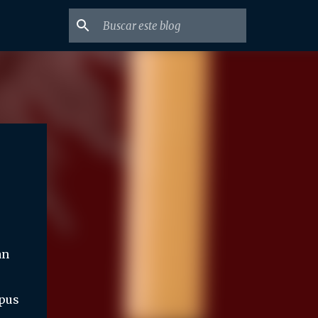
an
rpus