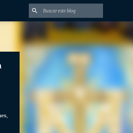
n
mes,