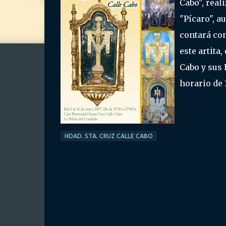
Cabo", real
"Pícaro", au
contará con
este artita
Cabo y sus 
horario de 
HDAD. STA. CRUZ CALLE CABO