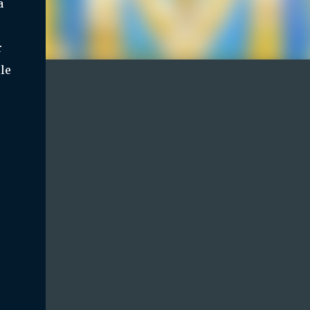
a
r
le