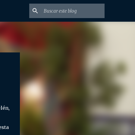
lén,
esta